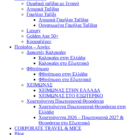
Ομαδικά ταξίδια με ξεναγό
Ατομικά Ταξίδια
Γαμήλιο Ταξίδι
Ατομικά Γαμήλια Ταξίδια
Οργανωμένα Γαμήλια Ταξίδια
Luxury
Golden Age 50+
Κρουαζιέρες
Περίοδοι – Αργίες
Διακοπές Καλοκαίρι
Καλοκαίρι στην Ελλάδα
Καλοκαίρι στο Εξωτερικό
Φθινόπωρο
Φθινόπωρο στην Ελλάδα
Φθινόπωρο στο Εξωτερικό
ΧΕΙΜΩΝΑΣ
ΧΕΙΜΩΝΑΣ ΣΤΗΝ ΕΛΛΑΔΑ
ΧΕΙΜΩΝΑΣ ΣΤΟ ΕΞΩΤΕΡΙΚΟ
Χριστούγεννα Πρωτοχρονιά Θεοφάνεια
Χριστούγεννα Πρωτοχρονιά Θεοφάνεια στην
Ελλάδα
Χριστούγεννα 2026 – Πρωτοχρονιά 2027 &
Θεοφάνεια στο Εξωτερικό
CORPORATE TRAVEL & MICE
Blog