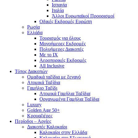
Ισπανία
Ιταλία
Άλλοι Ευρωπαϊκοί Προορισμοί
Οδικές Εκδρομές Ευρώπη
Ρωσία
Ελλάδα
Τουρισμός για όλους
Mονοήμερες Εκδρομές
Πολυήμερες Διακοπές
Με το ΙΧ
Αεροπορικές Εκδρομές
All Inclusive
Τύπος Διακοπών
Ομαδικά ταξίδια με ξεναγό
Ατομικά Ταξίδια
Γαμήλιο Ταξίδι
Ατομικά Γαμήλια Ταξίδια
Οργανωμένα Γαμήλια Ταξίδια
Luxury
Golden Age 50+
Κρουαζιέρες
Περίοδοι – Αργίες
Διακοπές Καλοκαίρι
Καλοκαίρι στην Ελλάδα
Καλοκαίρι στο Εξωτερικό