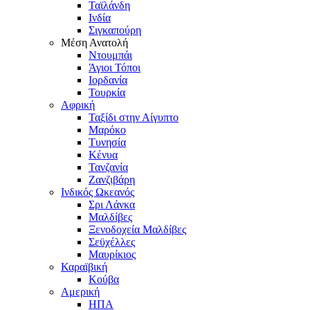
Ταϊλάνδη
Ινδία
Σιγκαπούρη
Μέση Ανατολή
Ντουμπάι
Άγιοι Τόποι
Ιορδανία
Τουρκία
Αφρική
Ταξίδι στην Αίγυπτο
Μαρόκο
Τυνησία
Κένυα
Τανζανία
Ζανζιβάρη
Ινδικός Ωκεανός
Σρι Λάνκα
Μαλδίβες
Ξενοδοχεία Μαλδίβες
Σεϋχέλλες
Μαυρίκιος
Καραϊβική
Κούβα
Αμερική
ΗΠΑ