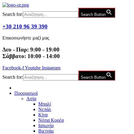
Μετάβαση
στο
Search for:
Search Button
περιεχόμενο
+30 210 96 39 390
Επικοινωνήστε μαζί μας
Δευ - Παρ: 9:00 - 19:00
Σάββατο: 10:00 - 14:00
Facebook-f
Youtube
Instagram
Search for:
Search Button
Προορισμοί
Ασία
Μπαλί
Νεπάλ
Κίνα
Νότια Κορέα
Ιαπωνία
Βιετνάμ