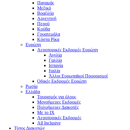
Παναμάς
Μεξικό
Βραζιλία
Αργεντινή
Περού
Κούβα
Γουατεμάλα
Κόστα Ρίκα
Ευρώπη
Αεροπορικές Εκδρομές Ευρώπη
Αγγλία
Γαλλία
Ισπανία
Ιταλία
Άλλοι Ευρωπαϊκοί Προορισμοί
Οδικές Εκδρομές Ευρώπη
Ρωσία
Ελλάδα
Τουρισμός για όλους
Mονοήμερες Εκδρομές
Πολυήμερες Διακοπές
Με το ΙΧ
Αεροπορικές Εκδρομές
All Inclusive
Τύπος Διακοπών