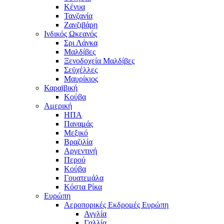
Κένυα
Τανζανία
Ζανζιβάρη
Ινδικός Ωκεανός
Σρι Λάνκα
Μαλδίβες
Ξενοδοχεία Μαλδίβες
Σεϋχέλλες
Μαυρίκιος
Καραϊβική
Κούβα
Αμερική
ΗΠΑ
Παναμάς
Μεξικό
Βραζιλία
Αργεντινή
Περού
Κούβα
Γουατεμάλα
Κόστα Ρίκα
Ευρώπη
Αεροπορικές Εκδρομές Ευρώπη
Αγγλία
Γαλλία