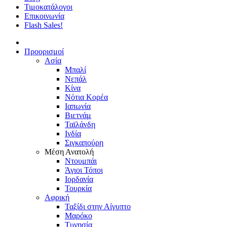
Τιμοκατάλογοι
Επικοινωνία
Flash Sales!
Προορισμοί
Ασία
Μπαλί
Νεπάλ
Κίνα
Νότια Κορέα
Ιαπωνία
Βιετνάμ
Ταϊλάνδη
Ινδία
Σιγκαπούρη
Μέση Ανατολή
Ντουμπάι
Άγιοι Τόποι
Ιορδανία
Τουρκία
Αφρική
Ταξίδι στην Αίγυπτο
Μαρόκο
Τυνησία