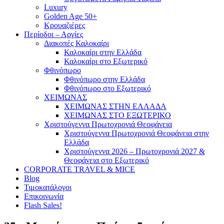
Luxury
Golden Age 50+
Κρουαζιέρες
Περίοδοι – Αργίες
Διακοπές Καλοκαίρι
Καλοκαίρι στην Ελλάδα
Καλοκαίρι στο Εξωτερικό
Φθινόπωρο
Φθινόπωρο στην Ελλάδα
Φθινόπωρο στο Εξωτερικό
ΧΕΙΜΩΝΑΣ
ΧΕΙΜΩΝΑΣ ΣΤΗΝ ΕΛΛΑΔΑ
ΧΕΙΜΩΝΑΣ ΣΤΟ ΕΞΩΤΕΡΙΚΟ
Χριστούγεννα Πρωτοχρονιά Θεοφάνεια
Χριστούγεννα Πρωτοχρονιά Θεοφάνεια στην
Ελλάδα
Χριστούγεννα 2026 – Πρωτοχρονιά 2027 &
Θεοφάνεια στο Εξωτερικό
CORPORATE TRAVEL & MICE
Blog
Τιμοκατάλογοι
Επικοινωνία
Flash Sales!