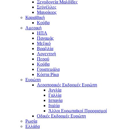
Ξενοδοχεία Μαλδίβες
Σεϋχέλλες
Μαυρίκιος
Καραϊβική
Κούβα
Αμερική
ΗΠΑ
Παναμάς
Μεξικό
Βραζιλία
Αργεντινή
Περού
Κούβα
Γουατεμάλα
Κόστα Ρίκα
Ευρώπη
Αεροπορικές Εκδρομές Ευρώπη
Αγγλία
Γαλλία
Ισπανία
Ιταλία
Άλλοι Ευρωπαϊκοί Προορισμοί
Οδικές Εκδρομές Ευρώπη
Ρωσία
Ελλάδα