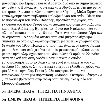
μοναστήρι του Στράχοβ και το Λορέττο, δύο από τα σημαντικότερα
μνημεία της Πράγας, στη συνέχεια κατευθυνόμαστε στη μαγευτική
καστρούπολη, που απλώνεται πάνω στο λόφο της Μάλα Στράνα και
καταλήγουμε στον επιβλητικό καθεδρικό ναό του Αγίου Βίτου και
το παρεκκλήσι του Αγίου Βάτσλαβ, προστάτη της χώρας, την
εκκλησία του Αγίου Γεωργίου, τα παλάτια που διέμεναν οι Δούκες
και οι Βασιλιάδες της Βοημίας, το πύργο του Ντάλιμπορ και το
«Χρυσό σοκάκι» που τον 16ο και 17ο αιώνα αποτελούσε έδρα των
αλχημιστών. Το δρομάκι αποτελείται από μικρά πολύχρωμα
σπιτάκια ,τα οποία ξαναζωγραφίστηκαν με φωτεινά χρώματα στη
δεκαετία του 1950. Πολλά από τα σπίτια είναι τώρα καταστήματα
με σουβενίρ και υπάρχει ένα μουσείο μεσαιωνικού οπλοστασίου
μέσα στην πρώην οχύρωση του 14ου αιώνα. Ο αριθμός 22 ανήκε
στην αδελφή του συγγραφέα Φρανς Κάφκα, ο οποίος
χρησιμοποίησε αυτό το σπίτι για να γράψει τα κείμενά του για
περίπου δύο χρόνια. Στη συνέχεια θα έχουμε ελεύθερο χρόνο για
μια βόλτα στην πόλη. Για το βράδυ σας προτείνουμε να
παρακολουθήσετε μια παράσταση «Μαύρου Θεάτρου», όπερα κ.α.
, άλλωστε βρίσκεστε στην πόλη όπου γεννήθηκε η ιδέα του
Μαύρου Θεάτρου!
5η ΗΜΕΡΑ: ΠΡΑΓΑ – ΠΤΗΣΗ ΓΙΑ ΤΗΝ ΑΘΗΝΑ
5η ΗΜΕΡΑ: ΠΡΑΓΑ – ΠΤΗΣΗ ΓΙΑ ΤΗΝ ΑΘΗΝΑ