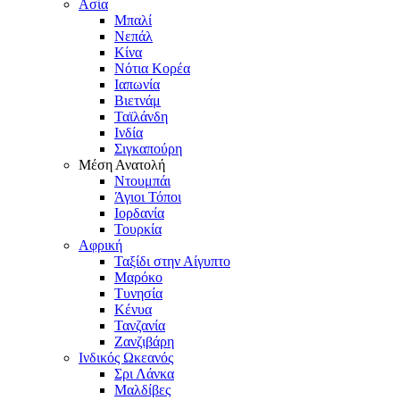
Ασία
Μπαλί
Νεπάλ
Κίνα
Νότια Κορέα
Ιαπωνία
Βιετνάμ
Ταϊλάνδη
Ινδία
Σιγκαπούρη
Μέση Ανατολή
Ντουμπάι
Άγιοι Τόποι
Ιορδανία
Τουρκία
Αφρική
Ταξίδι στην Αίγυπτο
Μαρόκο
Τυνησία
Κένυα
Τανζανία
Ζανζιβάρη
Ινδικός Ωκεανός
Σρι Λάνκα
Μαλδίβες