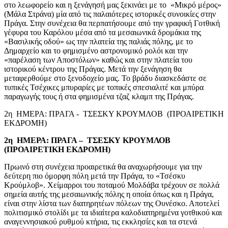
στο λεωφορείο και η ξενάγησή μας ξεκινάει με το «Μικρό μέρος»
(Μάλα Στράνα) μία από τις παλαιότερες ιστορικές συνοικίες στην
Πράγα. Στην συνέχεια θα περπατήσουμε από την γραφική Γοτθική
γέφυρα του Καρόλου μέσα από τα μεσαιωνικά δρομάκια της
«Βασιλικής οδού» ως την πλατεία της παλιάς πόλης, με το
Δημαρχείο και το φημισμένο αστρονομικό ρολόι και την
«παρέλαση των Αποστόλων» καθώς και στην πλατεία του
ιστορικού κέντρου της Πράγας. Μετά την ξενάγηση θα
μεταφερθούμε στο ξενοδοχείο μας. Το βράδυ διασκεδάστε σε
τυπικές Τσέχικες μπυραρίες με τοπικές σπεσιαλιτέ και μπύρα
παραγωγής τους ή στα φημισμένα τζαζ κλαμπ της Πράγας.
2η ΗΜΕΡΑ: ΠΡΑΓΑ - ΤΣΕΣΚΥ ΚΡΟΥΜΛΟΒ (ΠΡΟΑΙΡΕΤΙΚΗ
ΕΚΔΡΟΜΗ)
2η ΗΜΕΡΑ:
ΠΡΑΓΑ – ΤΣΕΣΚΥ ΚΡΟΥΜΛΟΒ
(ΠΡΟΑΙΡΕΤΙΚΗ ΕΚΔΡΟΜΗ)
Πρωινό στη συνέχεια προαιρετικά θα αναχωρήσουμε για την
δεύτερη πιο όμορφη πόλη μετά την Πράγα, το «Τσέσκυ
Κρούμλοβ». Χείμαρροι του ποταμού Mολδάβα τρέχουν σε πολλά
σημεία αυτής της μεσαιωνικής πόλης η οποία όπως και η Πράγα,
είναι στην λίστα των διατηρητέων πόλεων της Ουνέσκο. Αποτελεί
πολιτισμικό στολίδι με τα ιδιαίτερα καλοδιατηρημένα γοτθικού και
αναγεννησιακού ρυθμού κτήρια, τις εκκλησίες και τα στενά