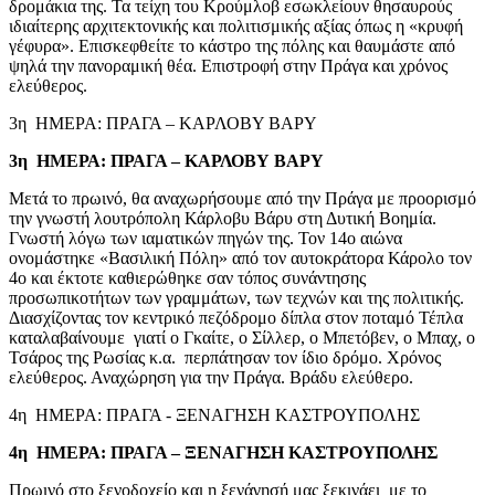
δρομάκια της. Τα τείχη του Κρούμλοβ εσωκλείουν θησαυρούς
ιδιαίτερης αρχιτεκτονικής και πολιτισμικής αξίας όπως η «κρυφή
γέφυρα». Επισκεφθείτε το κάστρο της πόλης και θαυμάστε από
ψηλά την πανοραμική θέα. Επιστροφή στην Πράγα και χρόνος
ελεύθερος.
3η ΗΜΕΡΑ: ΠΡΑΓΑ – ΚΑΡΛΟΒΥ ΒΑΡΥ
3η ΗΜΕΡΑ:
ΠΡΑΓΑ – ΚΑΡΛΟΒΥ ΒΑΡΥ
Μετά το πρωινό, θα αναχωρήσουμε από την Πράγα με προορισμό
την γνωστή λουτρόπολη Κάρλοβυ Βάρυ στη Δυτική Βοημία.
Γνωστή λόγω των ιαματικών πηγών της. Τον 14ο αιώνα
ονομάστηκε «Βασιλική Πόλη» από τον αυτοκράτορα Κάρολο τον
4ο και έκτοτε καθιερώθηκε σαν τόπος συνάντησης
προσωπικοτήτων των γραμμάτων, των τεχνών και της πολιτικής.
Διασχίζοντας τον κεντρικό πεζόδρομο δίπλα στον ποταμό Τέπλα
καταλαβαίνουμε γιατί ο Γκαίτε, ο Σίλλερ, ο Μπετόβεν, ο Μπαχ, ο
Τσάρος της Ρωσίας κ.α. περπάτησαν τον ίδιο δρόμο. Χρόνος
ελεύθερος. Αναχώρηση για την Πράγα. Βράδυ ελεύθερο.
4η ΗΜΕΡΑ: ΠΡΑΓΑ - ΞΕΝΑΓΗΣΗ ΚΑΣΤΡΟΥΠΟΛΗΣ
4η ΗΜΕΡΑ: ΠΡΑΓΑ – ΞΕΝΑΓΗΣΗ ΚΑΣΤΡΟΥΠΟΛΗΣ
Πρωινό στο ξενοδοχείο και η ξενάγησή μας ξεκινάει με το