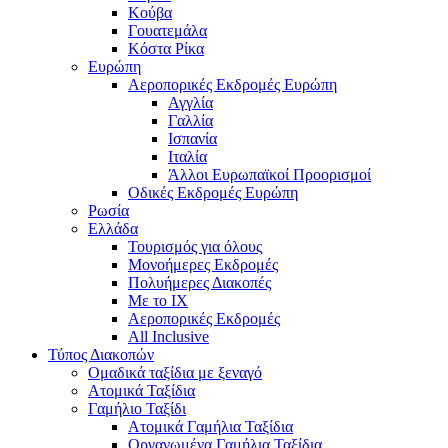
Κούβα
Γουατεμάλα
Κόστα Ρίκα
Ευρώπη
Αεροπορικές Εκδρομές Ευρώπη
Αγγλία
Γαλλία
Ισπανία
Ιταλία
Άλλοι Ευρωπαϊκοί Προορισμοί
Οδικές Εκδρομές Ευρώπη
Ρωσία
Ελλάδα
Τουρισμός για όλους
Mονοήμερες Εκδρομές
Πολυήμερες Διακοπές
Με το ΙΧ
Αεροπορικές Εκδρομές
All Inclusive
Τύπος Διακοπών
Ομαδικά ταξίδια με ξεναγό
Ατομικά Ταξίδια
Γαμήλιο Ταξίδι
Ατομικά Γαμήλια Ταξίδια
Οργανωμένα Γαμήλια Ταξίδια