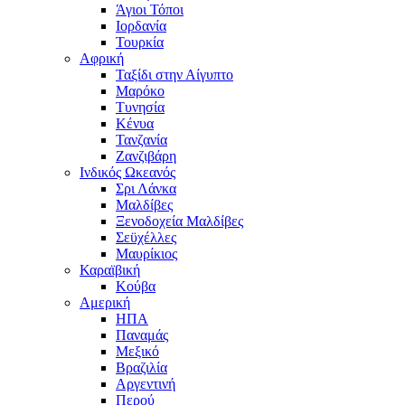
Άγιοι Τόποι
Ιορδανία
Τουρκία
Αφρική
Ταξίδι στην Αίγυπτο
Μαρόκο
Τυνησία
Κένυα
Τανζανία
Ζανζιβάρη
Ινδικός Ωκεανός
Σρι Λάνκα
Μαλδίβες
Ξενοδοχεία Μαλδίβες
Σεϋχέλλες
Μαυρίκιος
Καραϊβική
Κούβα
Αμερική
ΗΠΑ
Παναμάς
Μεξικό
Βραζιλία
Αργεντινή
Περού