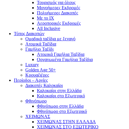
Τουρισμός για όλους
Mονοήμερες Εκδρομές
Πολυήμερες Διακοπές
Με το ΙΧ
Αεροπορικές Εκδρομές
All Inclusive
Τύπος Διακοπών
Ομαδικά ταξίδια με ξεναγό
Ατομικά Ταξίδια
Γαμήλιο Ταξίδι
Ατομικά Γαμήλια Ταξίδια
Οργανωμένα Γαμήλια Ταξίδια
Luxury
Golden Age 50+
Κρουαζιέρες
Περίοδοι – Αργίες
Διακοπές Καλοκαίρι
Καλοκαίρι στην Ελλάδα
Καλοκαίρι στο Εξωτερικό
Φθινόπωρο
Φθινόπωρο στην Ελλάδα
Φθινόπωρο στο Εξωτερικό
ΧΕΙΜΩΝΑΣ
ΧΕΙΜΩΝΑΣ ΣΤΗΝ ΕΛΛΑΔΑ
ΧΕΙΜΩΝΑΣ ΣΤΟ ΕΞΩΤΕΡΙΚΟ