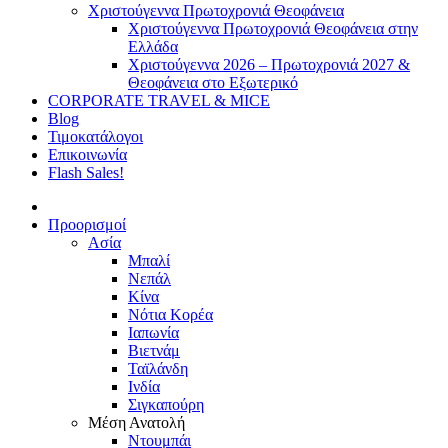
Χριστούγεννα Πρωτοχρονιά Θεοφάνεια
Χριστούγεννα Πρωτοχρονιά Θεοφάνεια στην
Ελλάδα
Χριστούγεννα 2026 – Πρωτοχρονιά 2027 &
Θεοφάνεια στο Εξωτερικό
CORPORATE TRAVEL & MICE
Blog
Τιμοκατάλογοι
Επικοινωνία
Flash Sales!
Προορισμοί
Ασία
Μπαλί
Νεπάλ
Κίνα
Νότια Κορέα
Ιαπωνία
Βιετνάμ
Ταϊλάνδη
Ινδία
Σιγκαπούρη
Μέση Ανατολή
Ντουμπάι