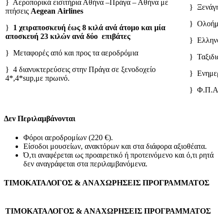
} Αεροπορικά εισιτήρια Αθήνα –Πράγα – Αθήνα με
} Ξενάγη
πτήσεις
Aegean
Airlines
} Ολοήμ
}
1 χειραποσκευή έως 8 κιλά ανά άτομο και μία
αποσκευή 23 κιλών ανά δύο επιβάτες
} Ελλην
} Μεταφορές από και προς τα αεροδρόμια
} Ταξιδι
} 4 διανυκτερεύσεις στην Πράγα σε ξενοδοχείο
} Ενημερ
4*,4*sup,με πρωινό.
} Φ.Π.
Δεν Περιλαμβάνονται
Φόροι αεροδρομίων (220 €).
Είσοδοι μουσείων, ανακτόρων και στα διάφορα αξιοθέατα.
Ό,τι αναφέρεται ως προαιρετικό ή προτεινόμενο και ό,τι ρητά
δεν αναγράφεται στα περιλαμβανόμενα.
ΤΙΜΟΚΑΤΑΛΟΓΟΣ & ΑΝΑΧΩΡΗΣΕΙΣ ΠΡΟΓΡΑΜΜΑΤΟΣ
ΤΙΜΟΚΑΤΑΛΟΓΟΣ & ΑΝΑΧΩΡΗΣΕΙΣ ΠΡΟΓΡΑΜΜΑΤΟΣ