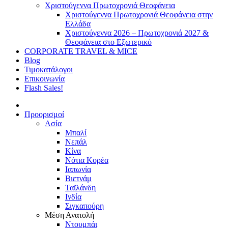
Χριστούγεννα Πρωτοχρονιά Θεοφάνεια
Χριστούγεννα Πρωτοχρονιά Θεοφάνεια στην
Ελλάδα
Χριστούγεννα 2026 – Πρωτοχρονιά 2027 &
Θεοφάνεια στο Εξωτερικό
CORPORATE TRAVEL & MICE
Blog
Τιμοκατάλογοι
Επικοινωνία
Flash Sales!
Προορισμοί
Ασία
Μπαλί
Νεπάλ
Κίνα
Νότια Κορέα
Ιαπωνία
Βιετνάμ
Ταϊλάνδη
Ινδία
Σιγκαπούρη
Μέση Ανατολή
Ντουμπάι