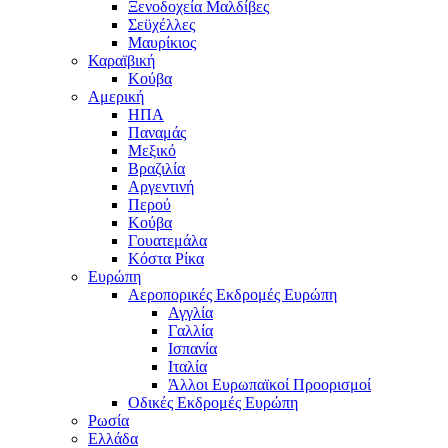
Ξενοδοχεία Μαλδίβες
Σεϋχέλλες
Μαυρίκιος
Καραϊβική
Κούβα
Αμερική
ΗΠΑ
Παναμάς
Μεξικό
Βραζιλία
Αργεντινή
Περού
Κούβα
Γουατεμάλα
Κόστα Ρίκα
Ευρώπη
Αεροπορικές Εκδρομές Ευρώπη
Αγγλία
Γαλλία
Ισπανία
Ιταλία
Άλλοι Ευρωπαϊκοί Προορισμοί
Οδικές Εκδρομές Ευρώπη
Ρωσία
Ελλάδα