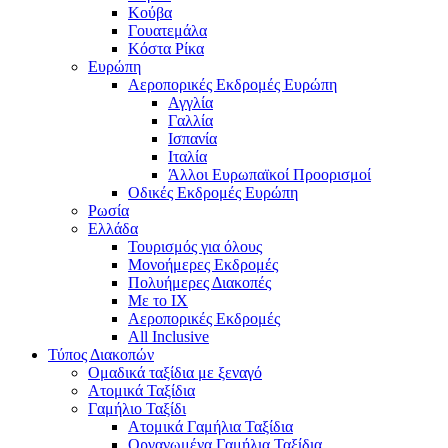
Κούβα
Γουατεμάλα
Κόστα Ρίκα
Ευρώπη
Αεροπορικές Εκδρομές Ευρώπη
Αγγλία
Γαλλία
Ισπανία
Ιταλία
Άλλοι Ευρωπαϊκοί Προορισμοί
Οδικές Εκδρομές Ευρώπη
Ρωσία
Ελλάδα
Τουρισμός για όλους
Mονοήμερες Εκδρομές
Πολυήμερες Διακοπές
Με το ΙΧ
Αεροπορικές Εκδρομές
All Inclusive
Τύπος Διακοπών
Ομαδικά ταξίδια με ξεναγό
Ατομικά Ταξίδια
Γαμήλιο Ταξίδι
Ατομικά Γαμήλια Ταξίδια
Οργανωμένα Γαμήλια Ταξίδια