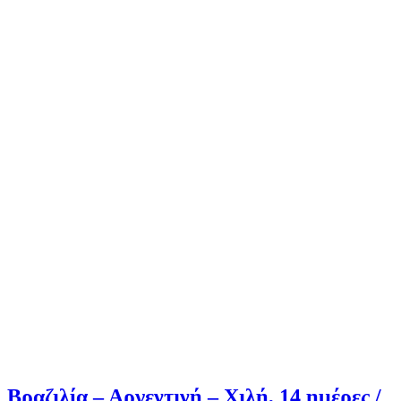
Βραζιλία – Αργεντινή – Χιλή, 14 ημέρες /