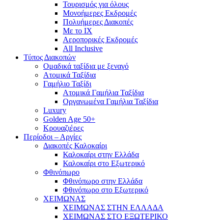
Τουρισμός για όλους
Mονοήμερες Εκδρομές
Πολυήμερες Διακοπές
Με το ΙΧ
Αεροπορικές Εκδρομές
All Inclusive
Τύπος Διακοπών
Ομαδικά ταξίδια με ξεναγό
Ατομικά Ταξίδια
Γαμήλιο Ταξίδι
Ατομικά Γαμήλια Ταξίδια
Οργανωμένα Γαμήλια Ταξίδια
Luxury
Golden Age 50+
Κρουαζιέρες
Περίοδοι – Αργίες
Διακοπές Καλοκαίρι
Καλοκαίρι στην Ελλάδα
Καλοκαίρι στο Εξωτερικό
Φθινόπωρο
Φθινόπωρο στην Ελλάδα
Φθινόπωρο στο Εξωτερικό
ΧΕΙΜΩΝΑΣ
ΧΕΙΜΩΝΑΣ ΣΤΗΝ ΕΛΛΑΔΑ
ΧΕΙΜΩΝΑΣ ΣΤΟ ΕΞΩΤΕΡΙΚΟ