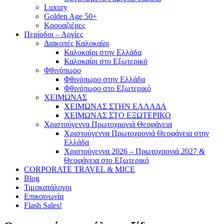
Luxury
Golden Age 50+
Κρουαζιέρες
Περίοδοι – Αργίες
Διακοπές Καλοκαίρι
Καλοκαίρι στην Ελλάδα
Καλοκαίρι στο Εξωτερικό
Φθινόπωρο
Φθινόπωρο στην Ελλάδα
Φθινόπωρο στο Εξωτερικό
ΧΕΙΜΩΝΑΣ
ΧΕΙΜΩΝΑΣ ΣΤΗΝ ΕΛΛΑΔΑ
ΧΕΙΜΩΝΑΣ ΣΤΟ ΕΞΩΤΕΡΙΚΟ
Χριστούγεννα Πρωτοχρονιά Θεοφάνεια
Χριστούγεννα Πρωτοχρονιά Θεοφάνεια στην
Ελλάδα
Χριστούγεννα 2026 – Πρωτοχρονιά 2027 &
Θεοφάνεια στο Εξωτερικό
CORPORATE TRAVEL & MICE
Blog
Τιμοκατάλογοι
Επικοινωνία
Flash Sales!