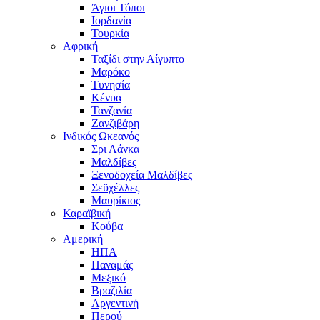
Άγιοι Τόποι
Ιορδανία
Τουρκία
Αφρική
Ταξίδι στην Αίγυπτο
Μαρόκο
Τυνησία
Κένυα
Τανζανία
Ζανζιβάρη
Ινδικός Ωκεανός
Σρι Λάνκα
Μαλδίβες
Ξενοδοχεία Μαλδίβες
Σεϋχέλλες
Μαυρίκιος
Καραϊβική
Κούβα
Αμερική
ΗΠΑ
Παναμάς
Μεξικό
Βραζιλία
Αργεντινή
Περού