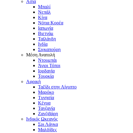
Ασία
Μπαλί
Νεπάλ
Κίνα
Νότια Κορέα
Ιαπωνία
Βιετνάμ
Ταϊλάνδη
Ινδία
Σιγκαπούρη
Μέση Ανατολή
Ντουμπάι
Άγιοι Τόποι
Ιορδανία
Τουρκία
Αφρική
Ταξίδι στην Αίγυπτο
Μαρόκο
Τυνησία
Κένυα
Τανζανία
Ζανζιβάρη
Ινδικός Ωκεανός
Σρι Λάνκα
Μαλδίβες