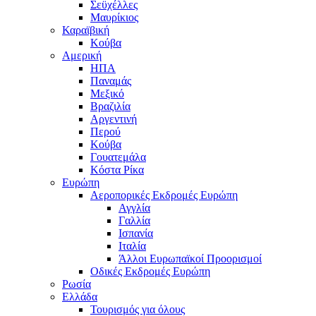
Σεϋχέλλες
Μαυρίκιος
Καραϊβική
Κούβα
Αμερική
ΗΠΑ
Παναμάς
Μεξικό
Βραζιλία
Αργεντινή
Περού
Κούβα
Γουατεμάλα
Κόστα Ρίκα
Ευρώπη
Αεροπορικές Εκδρομές Ευρώπη
Αγγλία
Γαλλία
Ισπανία
Ιταλία
Άλλοι Ευρωπαϊκοί Προορισμοί
Οδικές Εκδρομές Ευρώπη
Ρωσία
Ελλάδα
Τουρισμός για όλους