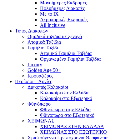
Mονοήμερες Εκδρομές
Πολυήμερες Διακοπές
Με το ΙΧ
Αεροπορικές Εκδρομές
All Inclusive
Τύπος Διακοπών
Ομαδικά ταξίδια με ξεναγό
Ατομικά Ταξίδια
Γαμήλιο Ταξίδι
Ατομικά Γαμήλια Ταξίδια
Οργανωμένα Γαμήλια Ταξίδια
Luxury
Golden Age 50+
Κρουαζιέρες
Περίοδοι – Αργίες
Διακοπές Καλοκαίρι
Καλοκαίρι στην Ελλάδα
Καλοκαίρι στο Εξωτερικό
Φθινόπωρο
Φθινόπωρο στην Ελλάδα
Φθινόπωρο στο Εξωτερικό
ΧΕΙΜΩΝΑΣ
ΧΕΙΜΩΝΑΣ ΣΤΗΝ ΕΛΛΑΔΑ
ΧΕΙΜΩΝΑΣ ΣΤΟ ΕΞΩΤΕΡΙΚΟ
Χριστούγεννα Πρωτοχρονιά Θεοφάνεια