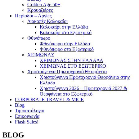
Golden Age 50+
Κρουαζιέρες
Περίοδοι – Αργίες
Διακοπές Καλοκαίρι
Καλοκαίρι στην Ελλάδα
Καλοκαίρι στο Εξωτερικό
Φθινόπωρο
Φθινόπωρο στην Ελλάδα
Φθινόπωρο στο Εξωτερικό
ΧΕΙΜΩΝΑΣ
ΧΕΙΜΩΝΑΣ ΣΤΗΝ ΕΛΛΑΔΑ
ΧΕΙΜΩΝΑΣ ΣΤΟ ΕΞΩΤΕΡΙΚΟ
Χριστούγεννα Πρωτοχρονιά Θεοφάνεια
Χριστούγεννα Πρωτοχρονιά Θεοφάνεια στην
Ελλάδα
Χριστούγεννα 2026 – Πρωτοχρονιά 2027 &
Θεοφάνεια στο Εξωτερικό
CORPORATE TRAVEL & MICE
Blog
Τιμοκατάλογοι
Επικοινωνία
Flash Sales!
BLOG