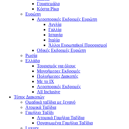
Γουατεμάλα
Κόστα Ρίκα
Ευρώπη
Αεροπορικές Εκδρομές Ευρώπη
Αγγλία
Γαλλία
Ισπανία
Ιταλία
Άλλοι Ευρωπαϊκοί Προορισμοί
Οδικές Εκδρομές Ευρώπη
Ρωσία
Ελλάδα
Τουρισμός για όλους
Mονοήμερες Εκδρομές
Πολυήμερες Διακοπές
Με το ΙΧ
Αεροπορικές Εκδρομές
All Inclusive
Τύπος Διακοπών
Ομαδικά ταξίδια με ξεναγό
Ατομικά Ταξίδια
Γαμήλιο Ταξίδι
Ατομικά Γαμήλια Ταξίδια
Οργανωμένα Γαμήλια Ταξίδια
Luxury