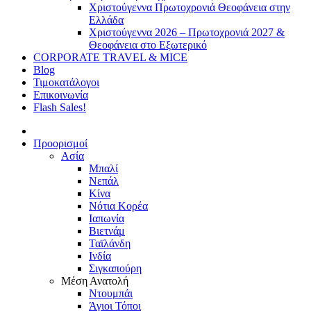
Χριστούγεννα Πρωτοχρονιά Θεοφάνεια στην
Ελλάδα
Χριστούγεννα 2026 – Πρωτοχρονιά 2027 &
Θεοφάνεια στο Εξωτερικό
CORPORATE TRAVEL & MICE
Blog
Τιμοκατάλογοι
Επικοινωνία
Flash Sales!
Προορισμοί
Ασία
Μπαλί
Νεπάλ
Κίνα
Νότια Κορέα
Ιαπωνία
Βιετνάμ
Ταϊλάνδη
Ινδία
Σιγκαπούρη
Μέση Ανατολή
Ντουμπάι
Άγιοι Τόποι