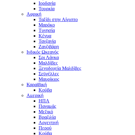
Ιορδανία
Τουρκία
Αφρική
Ταξίδι στην Αίγυπτο
Μαρόκο
Τυνησία
Κένυα
Τανζανία
Ζανζιβάρη
Ινδικός Ωκεανός
Σρι Λάνκα
Μαλδίβες
Ξενοδοχεία Μαλδίβες
Σεϋχέλλες
Μαυρίκιος
Καραϊβική
Κούβα
Αμερική
ΗΠΑ
Παναμάς
Μεξικό
Βραζιλία
Αργεντινή
Περού
Κούβα