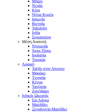
Μπαλί
Νεπάλ
Κίνα
Νότια Κορέα
Ιαπωνία
Βιετνάμ
Ταϊλάνδη
Ινδία
Σιγκαπούρη
Μέση Ανατολή
Ντουμπάι
Άγιοι Τόποι
Ιορδανία
Τουρκία
Αφρική
Ταξίδι στην Αίγυπτο
Μαρόκο
Τυνησία
Κένυα
Τανζανία
Ζανζιβάρη
Ινδικός Ωκεανός
Σρι Λάνκα
Μαλδίβες
Ξενοδοχεία Μαλδίβες